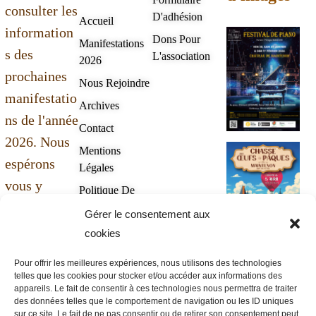
consulter les
D'adhésion
Accueil
information
Dons Pour
Manifestations
s des
L'association
2026
prochaines
Nous Rejoindre
manifestatio
Archives
ns de l'année
Contact
2026. Nous
Mentions
espérons
Légales
vous y
Politique De
retrouver
Confidentialité
Gérer le consentement aux
nombreux.
cookies
Nos
Bonne
Pour offrir les meilleures expériences, nous utilisons des technologies
évènements
telles que les cookies pour stocker et/ou accéder aux informations des
navigation
en images
appareils. Le fait de consentir à ces technologies nous permettra de traiter
sur les pages
des données telles que le comportement de navigation ou les ID uniques
sur ce site. Le fait de ne pas consentir ou de retirer son consentement peut